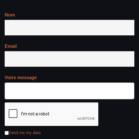
Nom
Email
Votre message
Send me my data