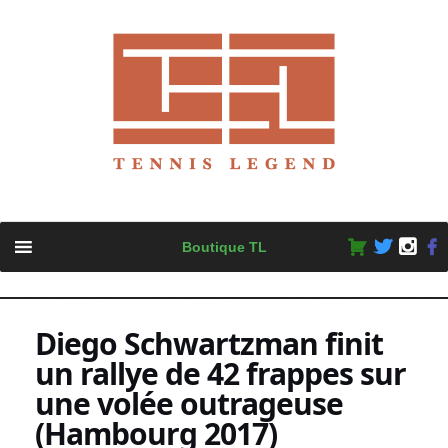
Skip
Boutique TL
to
content
Diego Schwartzman finit
un rallye de 42 frappes sur
une volée outrageuse
(Hambourg 2017)