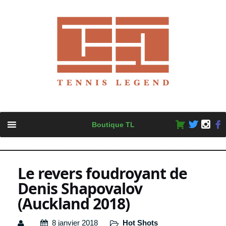
Skip
Boutique TL
to
content
Le revers foudroyant de
Denis Shapovalov
(Auckland 2018)
8 janvier 2018
Hot Shots