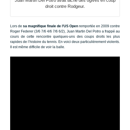
Juan Martin Del Potro avait lâché des ogives en coup
droit contre Rodgeur.
Lors de
sa magnifique finale de l’US Open
remportée en 2009 contre
Roger Federer (3/6 7/6 4/6 7/6 6/2), Juan Martin Del Potro a frappé au
cours de cette rencontre quelques-uns des coups droits les plus
rapides de l’histoire du tennis. En voici deux particulièrement violents.
Il est même difficile de voir la balle.