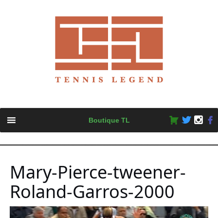
Skip
Boutique TL
to
content
Mary-Pierce-tweener-
Roland-Garros-2000