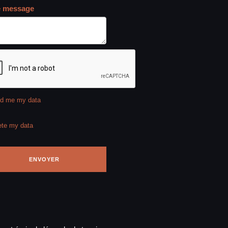
e message
d me my data
ete my data