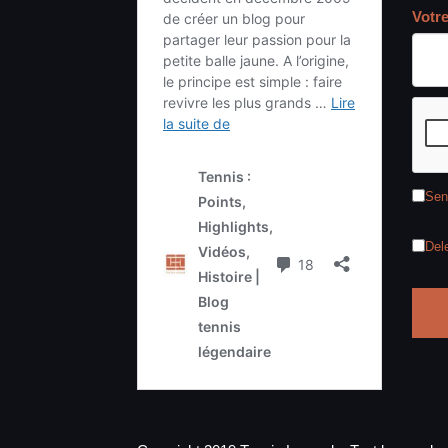
Votr
Sen
Del