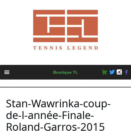
Skip
Boutique TL
to
content
Stan-Wawrinka-coup-
de-l-année-Finale-
Roland-Garros-2015