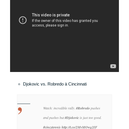
Djokovic vs. Robredo à Cincinnati
Watch: incredible rally.
#Robredo
pushes
and pushes but
#Djokovic
is just too good.
#cincytennis
http://t.co/2MvMOwg2IF