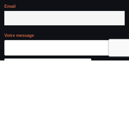
Email
Votre message
Send me my data
Delete my data