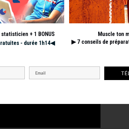
aire au Challenger de Knoxville
 statisticien + 1 BONUS
Muscle ton 
▶︎ 7
conseils de prépar
gratuites - durée 1h14◀︎
TÉ