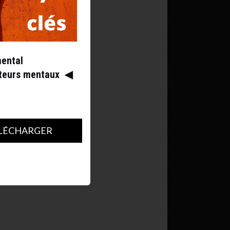
mental
ateurs mentaux
◀︎
LÉCHARGER