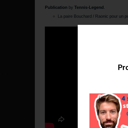
Publication
by
Tennis-Legend
.
La paire Bouchard / Raonic pour un po
Téléchargez v
Pro