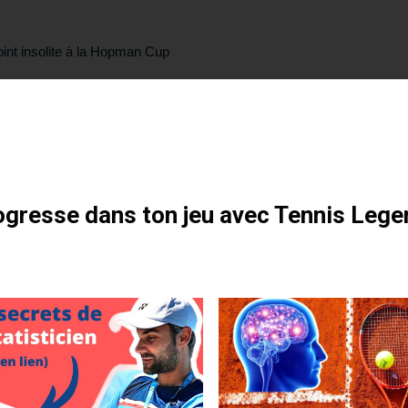
int insolite à la Hopman Cup
otre formation gratuite
gresse dans ton jeu avec Tennis Lege