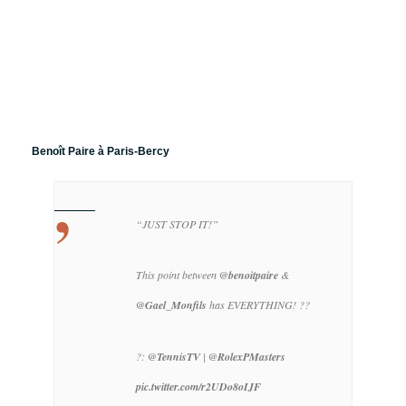
Benoît Paire à Paris-Bercy
“JUST STOP IT!”
This point between
@benoitpaire
&
@Gael_Monfils
has EVERYTHING! ??
?:
@TennisTV
|
@RolexPMasters
pic.twitter.com/r2UDo8oIJF