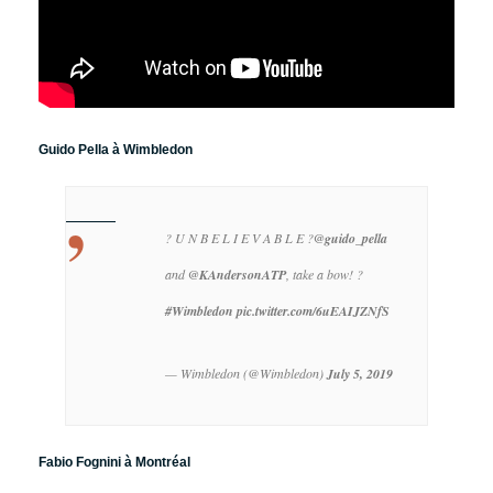
Guido Pella à Wimbledon
? U N B E L I E V A B L E ?
@guido_pella
and
@KAndersonATP
, take a bow! ?
#Wimbledon
pic.twitter.com/6uEAIJZNfS
— Wimbledon (@Wimbledon)
July 5, 2019
Fabio Fognini à Montréal