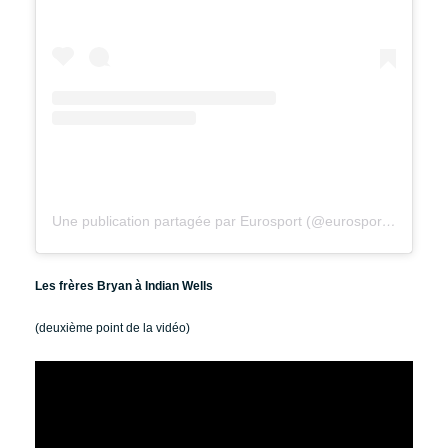
Une publication partagée par Eurosport (@eurosport)
le
10 Ja
Les frères Bryan à Indian Wells
(deuxième point de la vidéo)