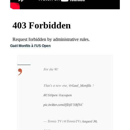
Gaël Monfils à l’US Open
For the W!
That’s a new one,
@Gael_Monfils
?
#USOpen
@usopen
pic.twitter.com/IfDjUYBfSC
— Tennis TV (@TennisTV)
August 30,