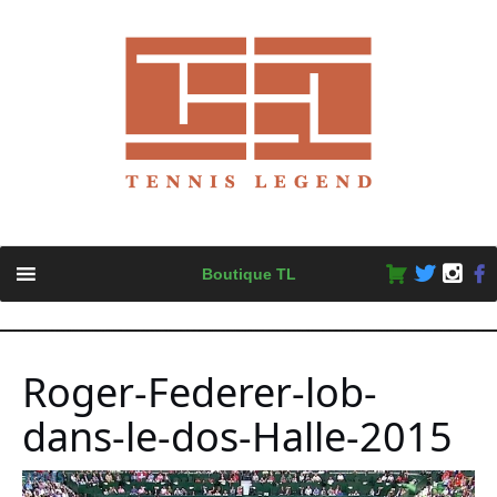
Skip
Boutique TL
to
content
Roger-Federer-lob-
dans-le-dos-Halle-2015