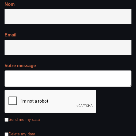
Nom
Email
Votre message
Send me my data
Delete my data