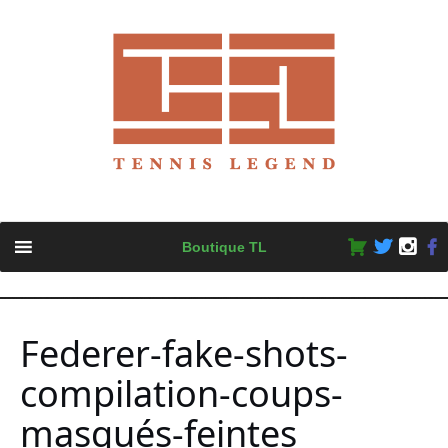
Skip
Boutique TL
to
content
Federer-fake-shots-
compilation-coups-
masqués-feintes