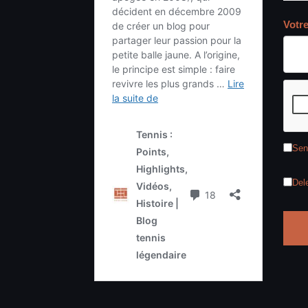
Votr
Sen
Del