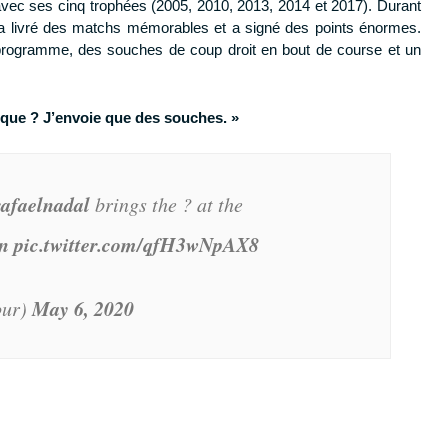
noi avec ses cinq trophées (2005, 2010, 2013, 2014 et 2017). Durant
ue a livré des matchs mémorables et a signé des points énormes.
 programme, des souches de coup droit en bout de course et un
ctique ? J’envoie que des souches. »
afaelnadal
brings the ? at the
n
pic.twitter.com/qfH3wNpAX8
May 6, 2020
our)