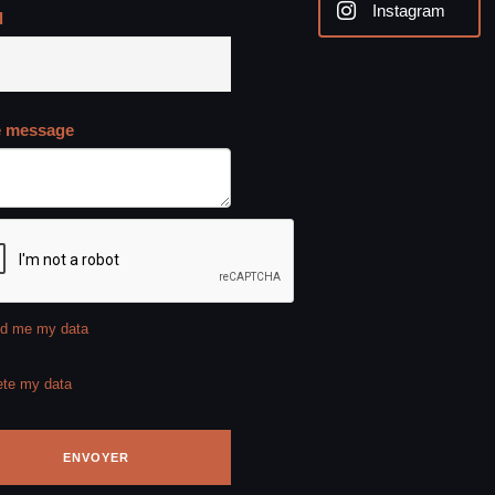
Instagram
l
e message
d me my data
ete my data