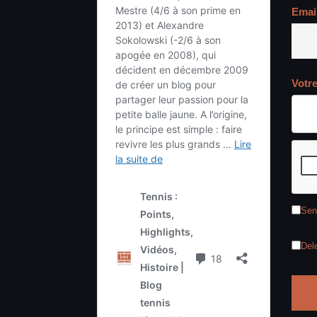
Emai
Votr
Sen
Del