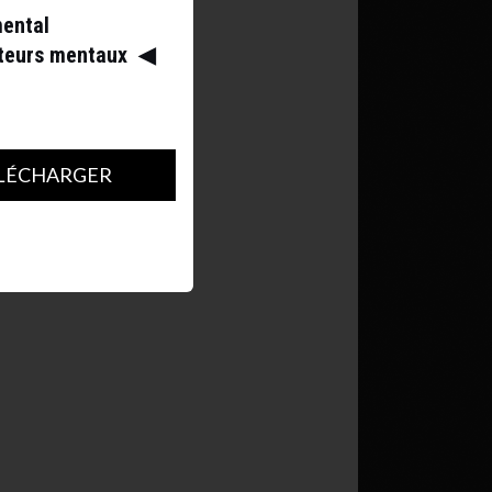
mental
ateurs mentaux
◀︎
LÉCHARGER