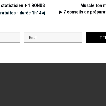
 statisticien + 1 BONUS
Muscle ton 
▶︎ 7
conseils de prépar
gratuites - durée 1h14◀︎
TÉ
s champs obligatoires sont indiqués avec
*