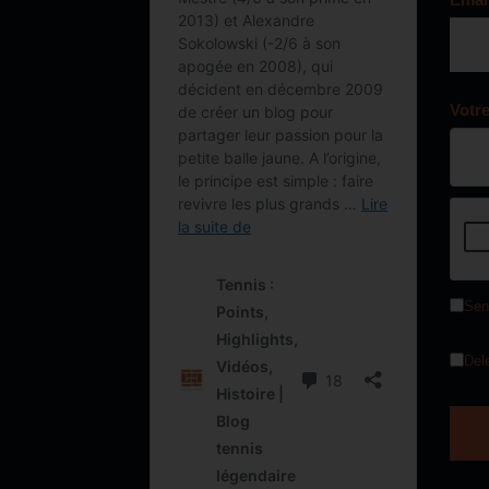
Votr
Sen
Del