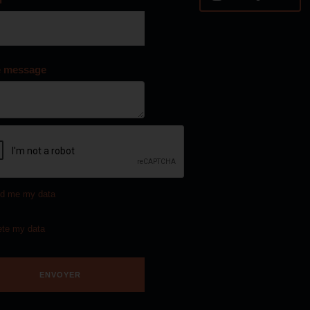
e message
d me my data
ete my data