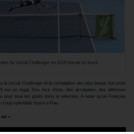
oints du circuit Challenger en 2019 envoie du lourd.
r le circuit Challenger et la compilation des plus beaux hot shots
19 est un régal. Des trick shots, des acrobaties, des défenses
pour tous les goûts dans la sélection. A noter qu’un Français
n coup splendide réussi à Pau.
 art »