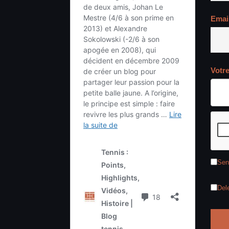
Emai
Votr
Sen
Del