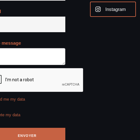
Instagram
l
e message
d me my data
ete my data