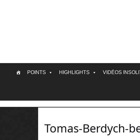
Skip
POINTS
HIGHLIGHTS
VIDÉOS INSOL
to
content
Tomas-Berdych-bes