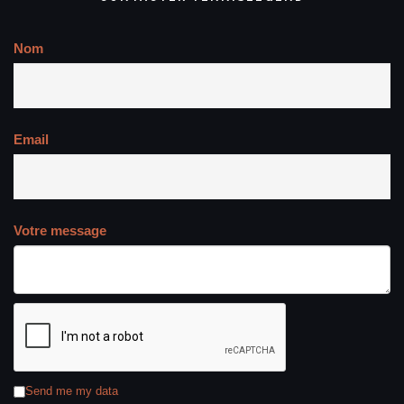
Nom
Email
Votre message
Send me my data