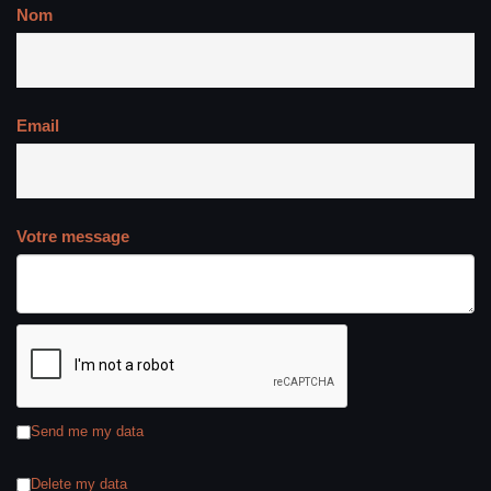
Nom
Email
Votre message
Send me my data
Delete my data