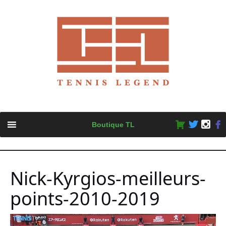
Skip
Boutique TL
to
content
Nick-Kyrgios-meilleurs-
points-2010-2019