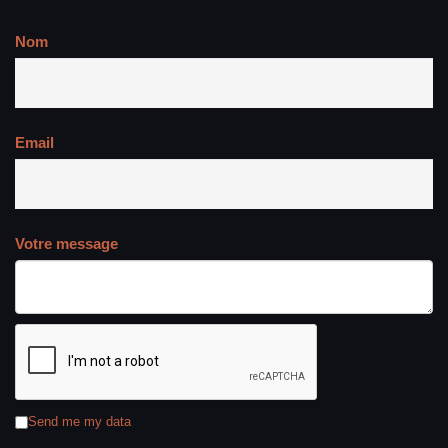
Nom
Email
Votre message
Send me my data