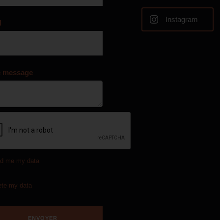
Instagram
l
e message
d me my data
ete my data