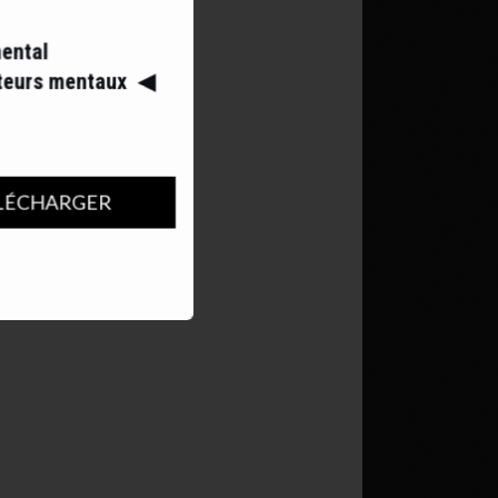
mental
ateurs mentaux
◀︎
LÉCHARGER