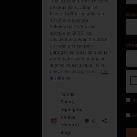
Emai
Votr
Sen
Del