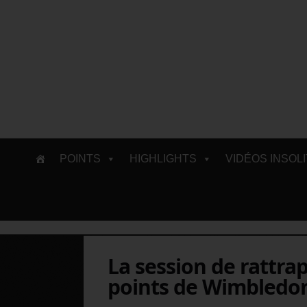
Skip
POINTS
HIGHLIGHTS
VIDÉOS INSOL
to
content
La session de rattra
points de Wimbledo