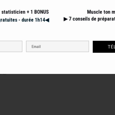
 statisticien + 1 BONUS
Muscle ton 
▶︎ 7
conseils de prépar
gratuites - durée 1h14◀︎
TÉ
s champs obligatoires sont indiqués avec
*