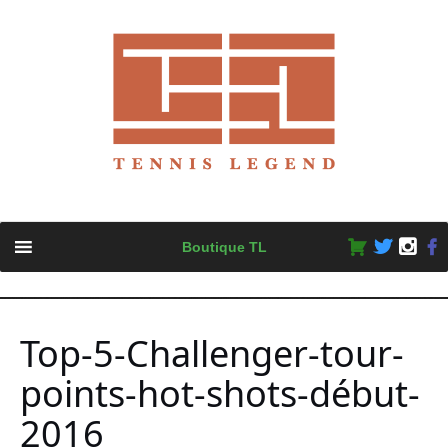
Skip
Boutique TL
to
content
Top-5-Challenger-tour-
points-hot-shots-début-
2016