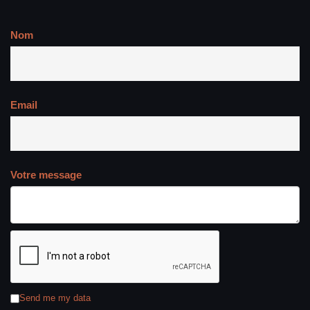
Nom
Email
Votre message
Send me my data