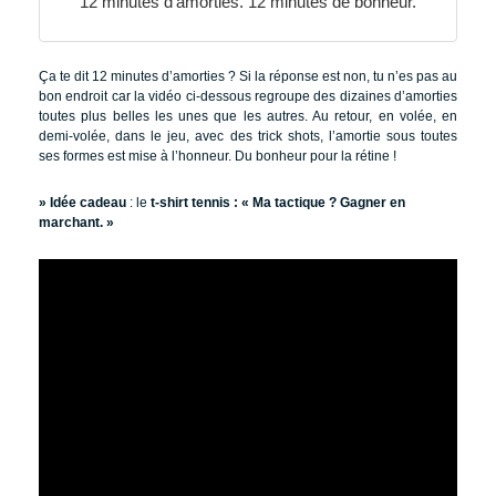
12 minutes d’amorties. 12 minutes de bonheur.
Ça te dit 12 minutes d’amorties ? Si la réponse est non, tu n’es pas au
bon endroit car la vidéo ci-dessous regroupe des dizaines d’amorties
toutes plus belles les unes que les autres. Au retour, en volée, en
demi-volée, dans le jeu, avec des trick shots, l’amortie sous toutes
ses formes est mise à l’honneur. Du bonheur pour la rétine !
» Idée cadeau
: le
t-shirt tennis : « Ma tactique ? Gagner en
marchant. »