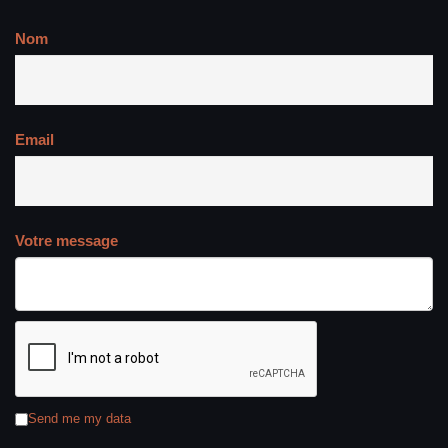
Nom
Email
Votre message
Send me my data