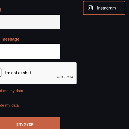
Instagram
l
e message
d me my data
ete my data