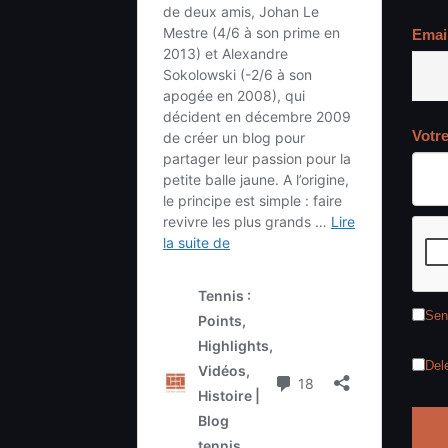
Emai
Votr
Sen
Del