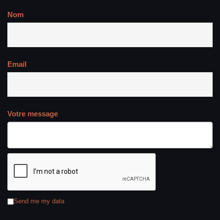
Nom
Email
Votre message
Send me my data