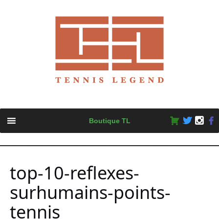
Skip
Boutique TL
to
content
top-10-reflexes-
surhumains-points-
tennis