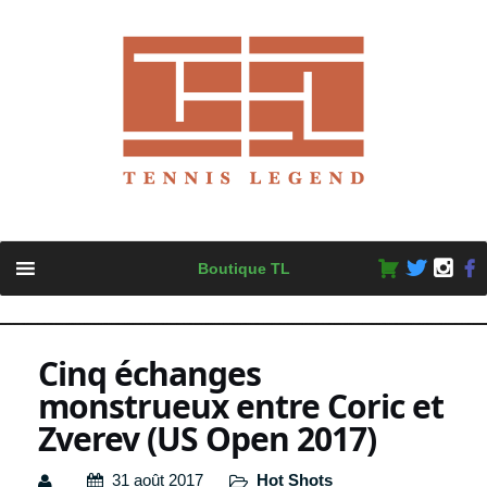
Skip
Boutique TL
to
content
Cinq échanges
monstrueux entre Coric et
Zverev (US Open 2017)
31 août 2017
Hot Shots