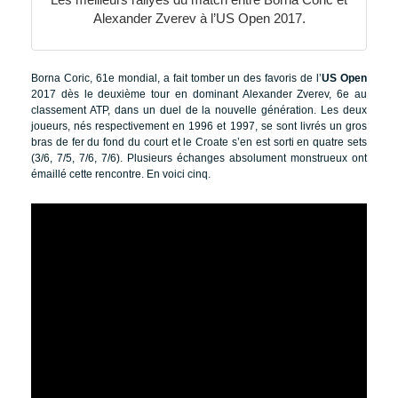
Alexander Zverev à l’US Open 2017.
Borna Coric, 61e mondial, a fait tomber un des favoris de l’
US Open
2017 dès le deuxième tour en dominant Alexander Zverev, 6e au
classement ATP, dans un duel de la nouvelle génération. Les deux
joueurs, nés respectivement en 1996 et 1997, se sont livrés un gros
bras de fer du fond du court et le Croate s’en est sorti en quatre sets
(3/6, 7/5, 7/6, 7/6). Plusieurs échanges absolument monstrueux ont
émaillé cette rencontre. En voici cinq.