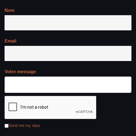
Nom
Email
Votre message
Send me my data