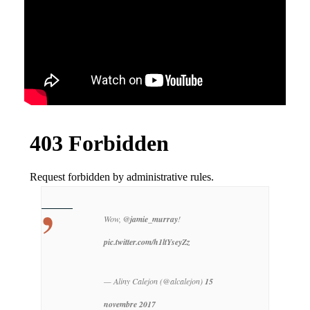
Wow,
@jamie_murray
!
pic.twitter.com/h1ltYseyZz
— Aliny Calejon (@alcalejon)
15
novembre 2017