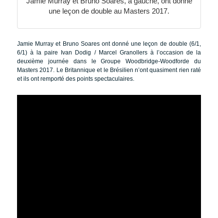
Jamie Murray et Bruno Soares, à gauche, ont donné
une leçon de double au Masters 2017.
Jamie Murray et Bruno Soares ont donné une leçon de double (6/1,
6/1) à la paire Ivan Dodig / Marcel Granollers à l’occasion de la
deuxième journée dans le Groupe Woodbridge-Woodforde du
Masters 2017. Le Britannique et le Brésilien n’ont quasiment rien raté
et ils ont remporté des points spectaculaires.