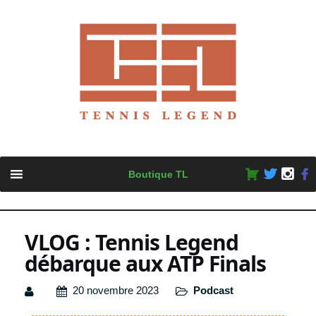
Skip
Boutique TL
to
content
VLOG : Tennis Legend
débarque aux ATP Finals
20 novembre 2023
Podcast