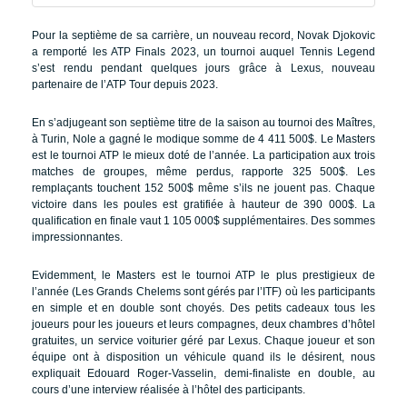
Pour la septième de sa carrière, un nouveau record, Novak Djokovic
a remporté les ATP Finals 2023, un tournoi auquel Tennis Legend
s’est rendu pendant quelques jours grâce à Lexus, nouveau
partenaire de l’ATP Tour depuis 2023.
En s’adjugeant son septième titre de la saison au tournoi des Maîtres,
à Turin, Nole a gagné le modique somme de 4 411 500$. Le Masters
est le tournoi ATP le mieux doté de l’année. La participation aux trois
matches de groupes, même perdus, rapporte 325 500$. Les
remplaçants touchent 152 500$ même s’ils ne jouent pas. Chaque
victoire dans les poules est gratifiée à hauteur de 390 000$. La
qualification en finale vaut 1 105 000$ supplémentaires. Des sommes
impressionnantes.
Evidemment, le Masters est le tournoi ATP le plus prestigieux de
l’année (Les Grands Chelems sont gérés par l’ITF) où les participants
en simple et en double sont choyés. Des petits cadeaux tous les
joueurs pour les joueurs et leurs compagnes, deux chambres d’hôtel
gratuites, un service voiturier géré par Lexus. Chaque joueur et son
équipe ont à disposition un véhicule quand ils le désirent, nous
expliquait Edouard Roger-Vasselin, demi-finaliste en double, au
cours d’une interview réalisée à l’hôtel des participants.