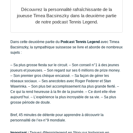
Découvrez la personnalité rafraîchissante de la
joueuse Timea Bacsinszky dans la deuxième partie
de notre podcast Tennis Legend.
Dans cette deuxième partie du
Podcast Tennis Legend
avec Timea
Bacsinszky, la sympathique suissesse se livre et aborde de nombreux
sujets :
– Sa plus grosse fiesta sur le circuit.
– Son conseil n°1 à des jeunes
joueurs et joueuses.
– Son regard sur ses 6 millions de prize money.
– Son premier gros chèque encaissé.
– Sa façon de gérer les
réseaux sociaux.
– Ses anecdotes avec Roger Federer et Stan
Wawrinka.
– Son plus bel accomplissement /sa plus grande fierté.
–
Ce qui la rend heureuse à la fin de la journée.
– Ce dont elle rêve
aujourd’hui.
– L’expérience la plus incroyable de sa vie.
– Sa plus
grosse période de doute.
Bref, 45 minutes de détente pour apprendre à découvrir la
personnalité de l’ex-n°9 mondiale.
Important :
Taguez @tennislegend en Story sur Instagram en