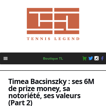
Skip
Boutique TL
to
content
Timea Bacsinszky : ses 6M
de prize money, sa
notoriété, ses valeurs
(Part 2)