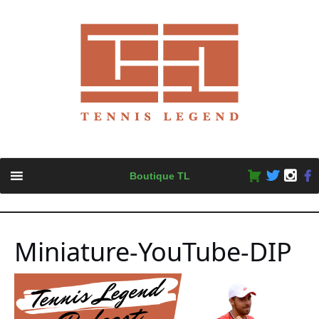
Skip
Boutique TL
to
content
Miniature-YouTube-DIP