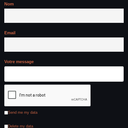
Nom
Email
Votre message
Send me my data
Delete my data