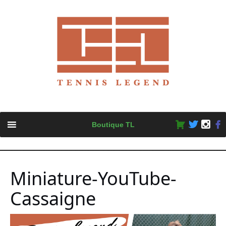
Skip
Boutique TL
to
content
Miniature-YouTube-
Cassaigne