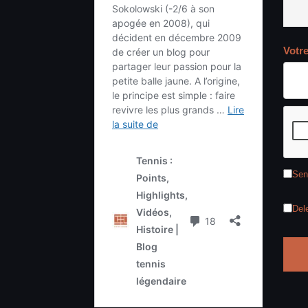
Votr
Sen
Del