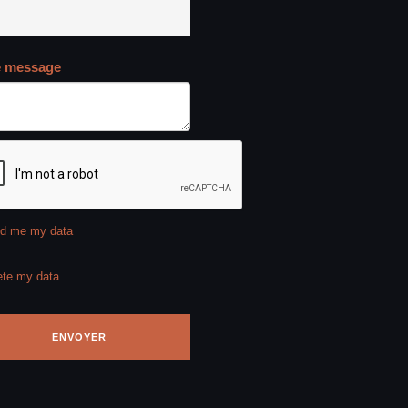
e message
d me my data
ete my data