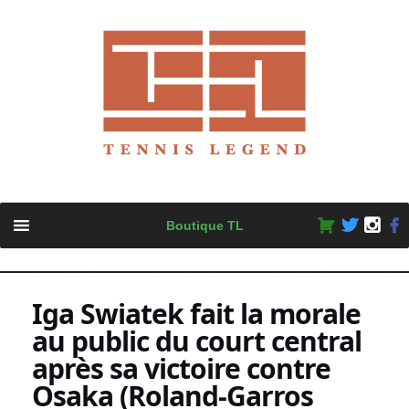
Skip
Boutique TL
to
content
Iga Swiatek fait la morale
au public du court central
après sa victoire contre
Osaka (Roland-Garros