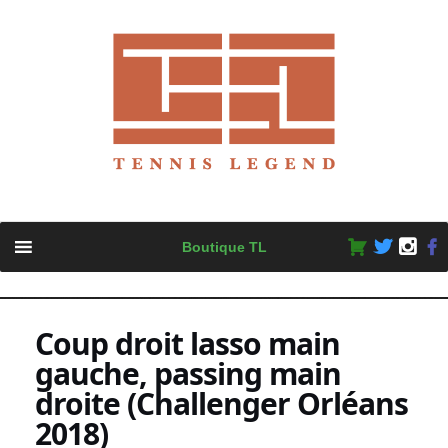
Skip
Boutique TL
to
content
Coup droit lasso main
gauche, passing main
droite (Challenger Orléans
2018)