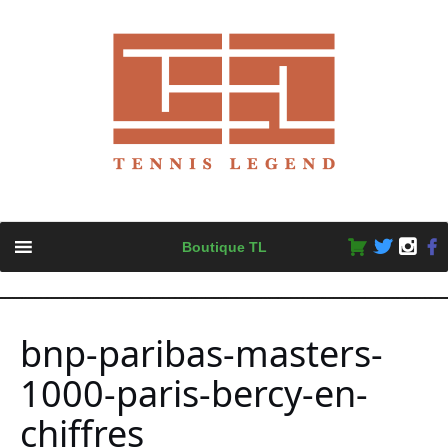
Skip
Boutique TL
to
content
bnp-paribas-masters-
1000-paris-bercy-en-
chiffres