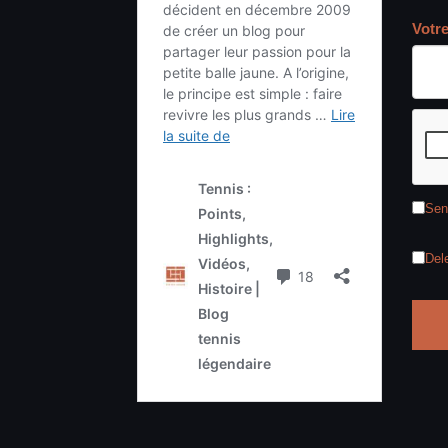
Votr
Sen
Del