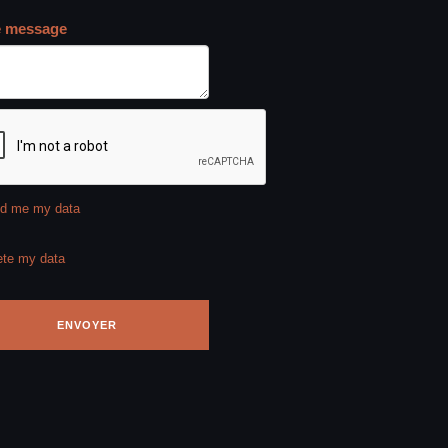
e message
d me my data
ete my data