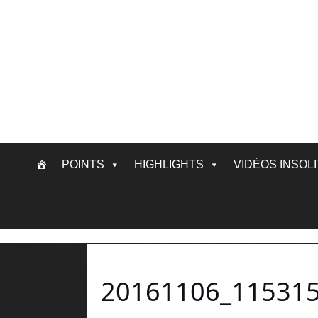
Skip
POINTS
HIGHLIGHTS
VIDÉOS INSOL
to
content
20161106_11531