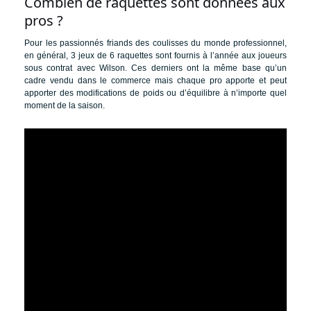
Combien de raquettes sont données aux
pros ?
Pour les passionnés friands des coulisses du monde professionnel,
en général, 3 jeux de 6 raquettes sont fournis à l’année aux joueurs
sous contrat avec Wilson. Ces derniers ont la même base qu’un
cadre vendu dans le commerce mais chaque pro apporte et peut
apporter des modifications de poids ou d’équilibre à n’importe quel
moment de la saison.