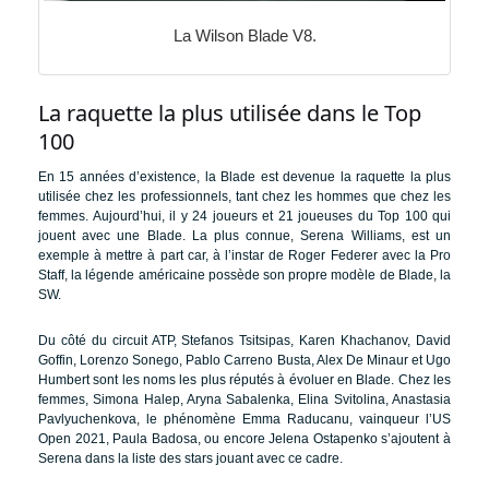
La Wilson Blade V8.
La raquette la plus utilisée dans le Top
100
En 15 années d’existence, la Blade est devenue la raquette la plus
utilisée chez les professionnels, tant chez les hommes que chez les
femmes. Aujourd’hui, il y 24 joueurs et 21 joueuses du Top 100 qui
jouent avec une Blade. La plus connue, Serena Williams, est un
exemple à mettre à part car, à l’instar de Roger Federer avec la Pro
Staff, la légende américaine possède son propre modèle de Blade, la
SW.
Du côté du circuit ATP, Stefanos Tsitsipas, Karen Khachanov, David
Goffin, Lorenzo Sonego, Pablo Carreno Busta, Alex De Minaur et Ugo
Humbert sont les noms les plus réputés à évoluer en Blade. Chez les
femmes, Simona Halep, Aryna Sabalenka, Elina Svitolina, Anastasia
Pavlyuchenkova, le phénomène Emma Raducanu, vainqueur l’US
Open 2021, Paula Badosa, ou encore Jelena Ostapenko s’ajoutent à
Serena dans la liste des stars jouant avec ce cadre.