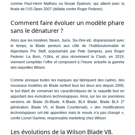
comme Paul-Henri Mathieu ou Novak Djokovic, qui atteint avec la
finale de l’US Open 2007 (défaite contre Roger Federer).
Comment faire évoluer un modèle phare
sans le dénaturer ?
Alors que les modèles Steam, Juice, Six-One etc. disparaissent avec
le temps, la Blade perdure aux côté de l’indéboulonnable et
légendaire Pro Staff, popularisée par Pete Sampras, puis Roger
Federer. La Burn, l’Ultra, et plus récemment la Clash, en 2019,
viennent compléter l’offre et composent à l’heure actuelle la gamme
des raquettes Wilson.
Comme presque toutes les marques qui fabriquent des cadres, des
nouveaux modèles de Blade sortent tous les deux ans depuis 2006,
le but étant de conserver les caractéristiques de la raquette tout en
apportant des évolutions technologiques. Ainsi, sur les six premières
e
versions de Blade (N-Blade, K-Blade, BLX Blade, Blade BLX 2
génération, Blade V5, et Blade Countervail), «
des modifications
technologiques ont été apportées mais le moule n’a pas changé
»,
confie Lionel Gamme, responsable marketing chez Wilson.
Les évolutions de la Wilson Blade V8.