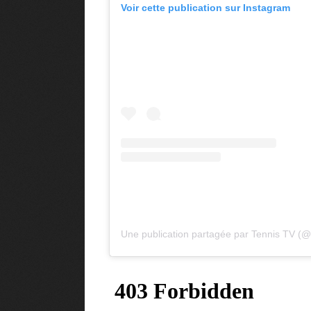
Voir cette publication sur Instagram
4 sec
▶︎ 5 
Une publication partagée par Tennis TV (@