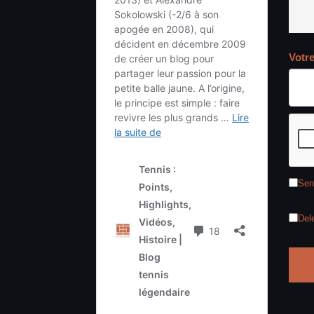
Votr
Sen
Del