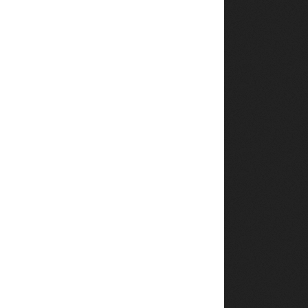
 mentaux
◀︎
RGER