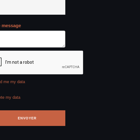
e message
d me my data
ete my data