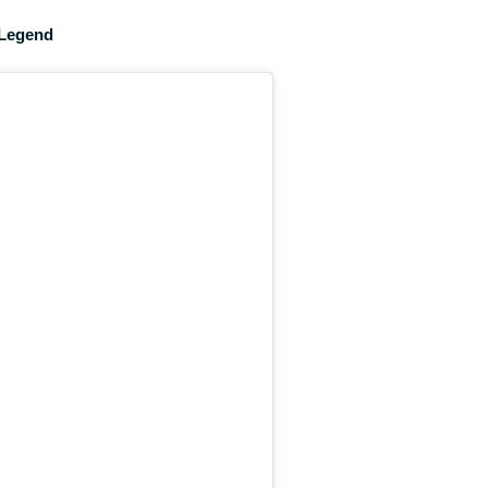
s Legend
gez votre formation gratuite
Progresse dans ton jeu avec Tennis Legend !