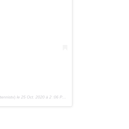
rets de statisticien + 1 BONUS
Muscle ton mental
▶︎ 7
conseils de préparateurs
vidéos gratuites - durée 1h14◀︎
TÉLÉCHA
tennistv)
le
25 Oct. 2020 à 2 :06 PDT