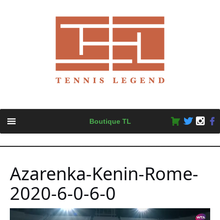
Skip
Boutique TL
to
content
Azarenka-Kenin-Rome-
2020-6-0-6-0