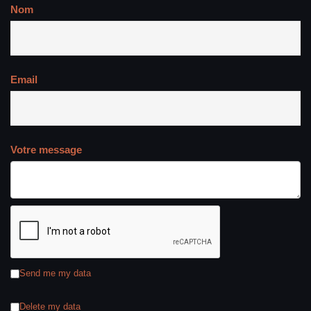
Nom
Email
Votre message
Send me my data
Delete my data