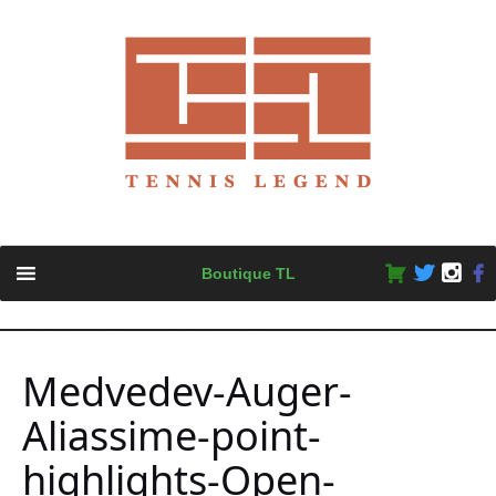
Skip
Boutique TL
to
content
Medvedev-Auger-
Aliassime-point-
highlights-Open-