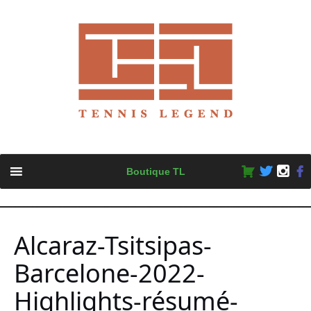
Skip
Boutique TL
to
content
Alcaraz-Tsitsipas-
Barcelone-2022-
Highlights-résumé-