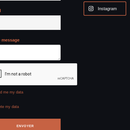
Instagram
l
e message
d me my data
ete my data