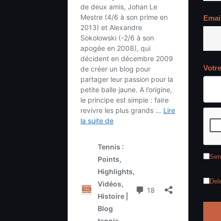
Emai
Votr
Sen
Del