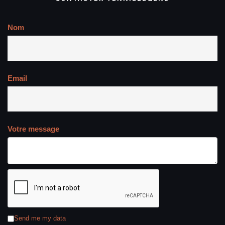
Nom
Email
Votre message
Send me my data