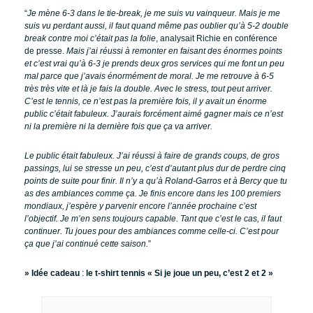
“
Je mène 6-3 dans le tie-break, je me suis vu vainqueur. Mais je me
suis vu perdant aussi, il faut quand même pas oublier qu’à 5-2 double
break contre moi c’était pas la folie
, analysait Richie en conférence
de presse.
Mais j’ai réussi à remonter en faisant des énormes points
et c’est vrai qu’à 6-3 je prends deux gros services qui me font un peu
mal parce que j’avais énormément de moral. Je me retrouve à 6-5
très très vite et là je fais la double. Avec le stress, tout peut arriver.
C’est le tennis, ce n’est pas la première fois, il y avait un énorme
public c’était fabuleux. J’aurais forcément aimé gagner mais ce n’est
ni la première ni la dernière fois que ça va arriver.
Le public était fabuleux. J’ai réussi à faire de grands coups, de gros
passings, lui se stresse un peu, c’est d’autant plus dur de perdre cinq
points de suite pour finir. Il n’y a qu’à Roland-Garros et à Bercy que tu
as des ambiances comme ça. Je finis encore dans les 100 premiers
mondiaux, j’espère y parvenir encore l’année prochaine c’est
l’objectif. Je m’en sens toujours capable. Tant que c’est le cas, il faut
continuer. Tu joues pour des ambiances comme celle-ci. C’est pour
ça que j’ai continué cette saison.
”
» Idée cadeau
:
le t-shirt tennis « Si je joue un peu, c’est 2 et 2 »