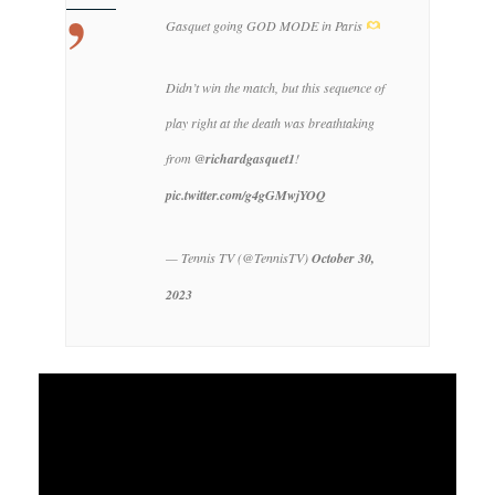
Gasquet going GOD MODE in Paris
Didn’t win the match, but this sequence of
play right at the death was breathtaking
from
@richardgasquet1
!
pic.twitter.com/g4gGMwjYOQ
— Tennis TV (@TennisTV)
October 30,
2023