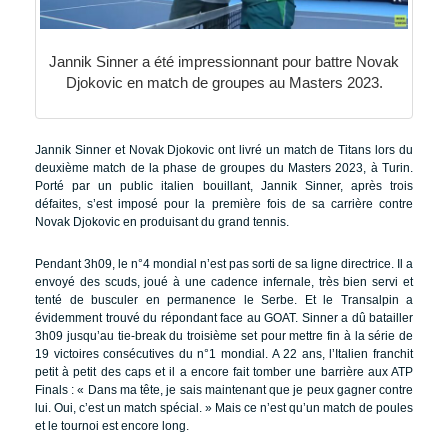
Jannik Sinner a été impressionnant pour battre Novak
Djokovic en match de groupes au Masters 2023.
Jannik Sinner et Novak Djokovic ont livré un match de Titans lors du
deuxième match de la phase de groupes du Masters 2023, à Turin.
Porté par un public italien bouillant, Jannik Sinner, après trois
défaites, s’est imposé pour la première fois de sa carrière contre
Novak Djokovic en produisant du grand tennis.
Pendant 3h09, le n°4 mondial n’est pas sorti de sa ligne directrice. Il a
envoyé des scuds, joué à une cadence infernale, très bien servi et
tenté de busculer en permanence le Serbe. Et le Transalpin a
évidemment trouvé du répondant face au GOAT. Sinner a dû batailler
3h09 jusqu’au tie-break du troisième set pour mettre fin à la série de
19 victoires consécutives du n°1 mondial. A 22 ans, l’Italien franchit
petit à petit des caps et il a encore fait tomber une barrière aux ATP
Finals : « Dans ma tête, je sais maintenant que je peux gagner contre
lui. Oui, c’est un match spécial. » Mais ce n’est qu’un match de poules
et le tournoi est encore long.