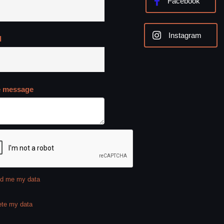
Facebook
Instagram
l
e message
d me my data
ete my data