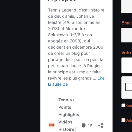
Emai
Votr
Sen
Del