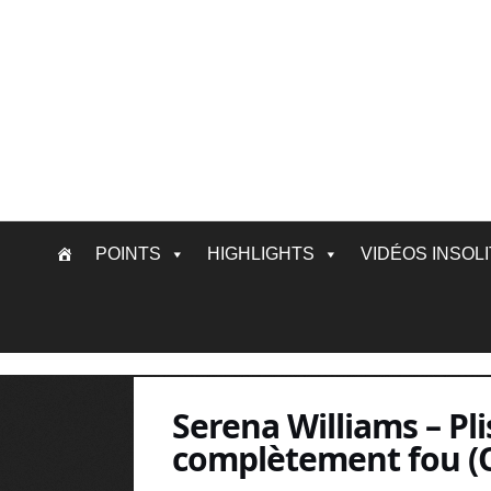
Skip
POINTS
HIGHLIGHTS
VIDÉOS INSOL
to
content
Serena Williams – Pl
complètement fou (O