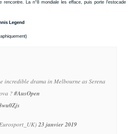
e rencontre. La n°8 mondiale les efface, puis porte l’estocade
ennis Legend
graphiquement)
e incredible drama in Melbourne as Serena
#AusOpen
kova ?
K8wu0Zjs
23 janvier 2019
Eurosport_UK)