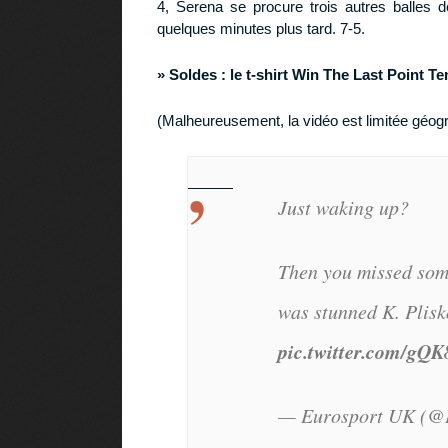
4, Serena se procure trois autres balles d
quelques minutes plus tard. 7-5.
» Soldes :
le t-shirt Win The Last Point T
(Malheureusement, la vidéo est limitée géo
Just waking up?
Then you missed som
was stunned K. Plis
pic.twitter.com/gQ
— Eurosport UK (@