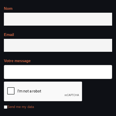
Nom
Email
Votre message
Send me my data