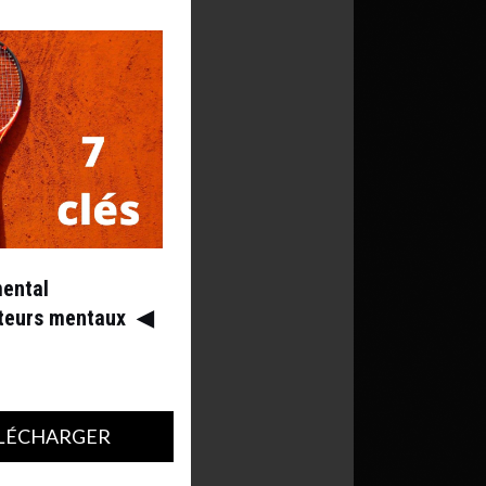
mental
ateurs mentaux
◀︎
LÉCHARGER