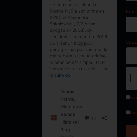
Emai
Votr
Sen
Del