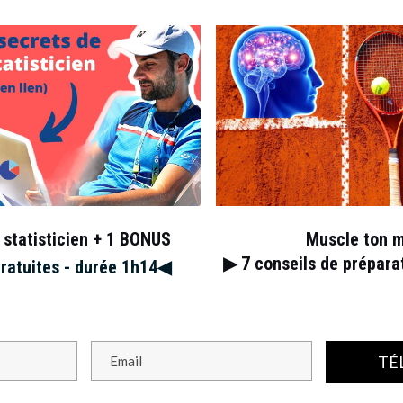
ralie 2023 : les highlights
 statisticien + 1 BONUS
Muscle ton 
▶︎ 7
conseils de prépar
gratuites - durée 1h14◀︎
TÉ