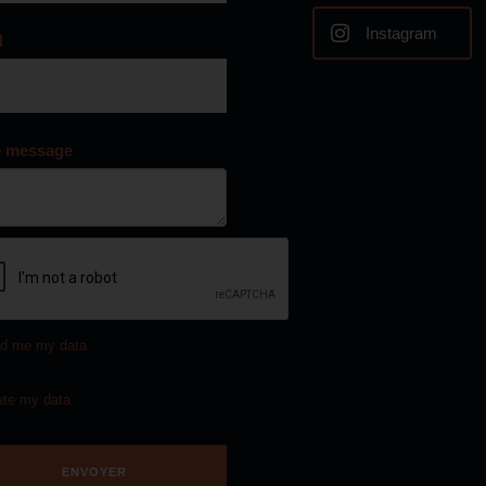
Instagram
l
e message
d me my data
ete my data