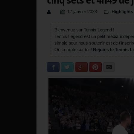
cinq sets et 4h49 de 
17 janvier 2023
Highlights
Bienvenue sur Tennis Legend !
Tennis Legend est un petit média indépe
simple pour nous soutenir est de t’inscrir
On compte sur toi !
Rejoins le Tennis L
Facebook
Twitter
Google+
Pinterest
E-mail