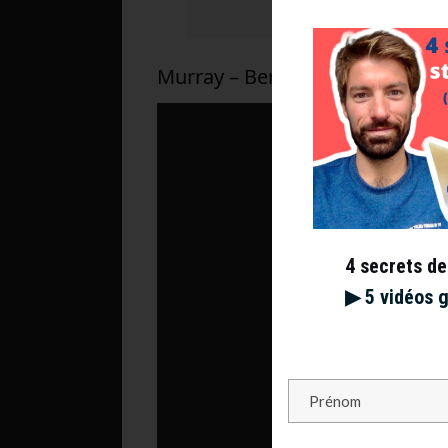
Murray – Berrettini, Open d’Aust
4 secrets de
▶︎ 5 vidéos 