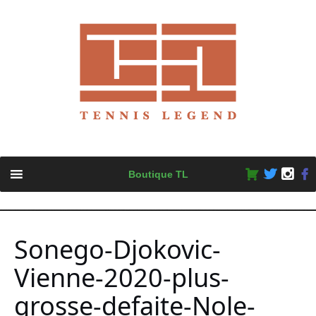
Skip
Boutique TL
to
content
Sonego-Djokovic-
Vienne-2020-plus-
grosse-defaite-Nole-