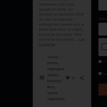
Votr
Sen
Del