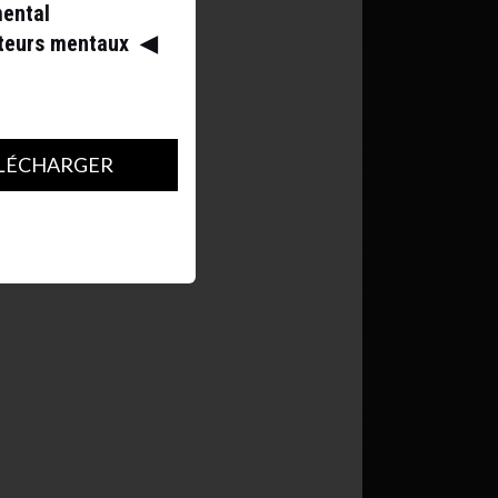
mental
ateurs mentaux
◀︎
LÉCHARGER