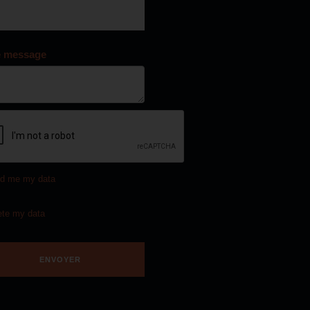
e message
d me my data
ete my data