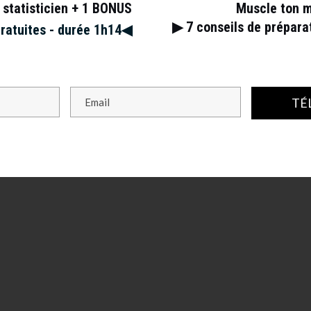
 statisticien + 1 BONUS
Muscle ton 
▶︎ 7
conseils de prépar
gratuites - durée 1h14◀︎
TÉ
s champs obligatoires sont indiqués avec
*