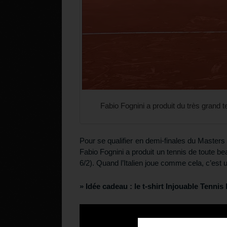
Fabio Fognini a produit du très grand 
Pour se qualifier en demi-finales du Masters
Fabio Fognini a produit un tennis de toute be
6/2). Quand l’Italien joue comme cela, c’est 
» Idée cadeau :
le t-shirt Injouable Tenni