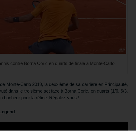
tennis contre Borna Coric en quarts de finale à Monte-Carlo.
 de Monte-Carlo 2019, la deuxième de sa carrière en Principauté,
auté dans le troisième set face à Borna Coric, en quarts (1/6, 6/3,
un bonheur pour la rétine. Régalez-vous !
s Legend