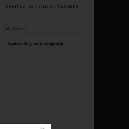
DEVIENS UN TENNIS LEGENDER
Twitter
Tweets de @TennisLegende