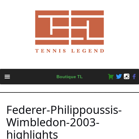
Skip
Boutique TL
to
content
Federer-Philippoussis-
Wimbledon-2003-
highlights