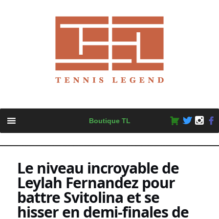
Skip
Boutique TL
to
content
Le niveau incroyable de
Leylah Fernandez pour
battre Svitolina et se
hisser en demi-finales de