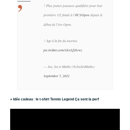
? Plus jeunes joueuses qualifiées pour leur
première 1/2 finale à l’
#USOpen
depuis le
début de l’ère Open.
?️ Âge à la fin du tournoi.
pic.twitter.com/AhxLfyhvwz
— Jeu, Set et Maths (@JeuSetMaths)
September 7, 2021
» Idée cadeau
:
le t-shirt Tennis Legend Ça sent la perf