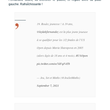
gauche. Rafraîchissante !
19. Roulez jeunesse ! A 19 ans,
@leylahfernandez
est la plus jeune joueuse
à se qualifier pour les 1/2 finales de l’US
Open depuis Maria Sharapova en 2005
(alors âgée de 18 ans et 4 mois).
#USOpen
pic.twitter.com/ee7dFqF4Tb
— Jeu, Set et Maths (@JeuSetMaths)
September 7, 2021