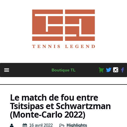
Skip
Boutique TL
to
content
Le match de fou entre
Tsitsipas et Schwartzman
(Monte-Carlo 2022)
16 avril 2022
Highlights