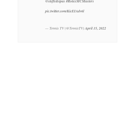
@steftsitsipas
#RolexMCMasters
pic.twitter.com/KicEIAdv6l
— Tennis TV (@TennisTV)
April 15, 2022