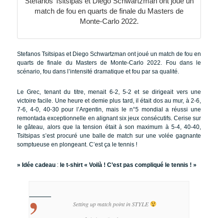
Stefanos Tsitsipas et Diego Schwartzman ont joué un
match de fou en quarts de finale du Masters de
Monte-Carlo 2022.
Stefanos Tsitsipas et Diego Schwartzman ont joué un match de fou en
quarts de finale du Masters de Monte-Carlo 2022. Fou dans le
scénario, fou dans l’intensité dramatique et fou par sa qualité.
Le Grec, tenant du titre, menait 6-2, 5-2 et se dirigeait vers une
victoire facile. Une heure et demie plus tard, il était dos au mur, à 2-6,
7-6, 4-0, 40-30 pour l’Argentin, mais le n°5 mondial a réussi une
remontada exceptionnelle en alignant six jeux consécutifs. Cerise sur
le gâteau, alors que la tension était à son maximum à 5-4, 40-40,
Tsitsipas s’est procuré une balle de match sur une volée gagnante
somptueuse en plongeant. C’est ça le tennis !
» Idée cadeau
:
le t-shirt « Voilà ! C’est pas compliqué le tennis ! »
Setting up match point in STYLE